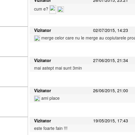
cum e?
Vizitator
02/07/2015, 14:23
merge celor care nu le merge au copiutarele pro
Vizitator
27/06/2015, 21:34
mai astept mai sunt 3min
Vizitator
26/06/2015, 21:00
ami place
Vizitator
19/05/2015, 17:43
este foarte fain !!!