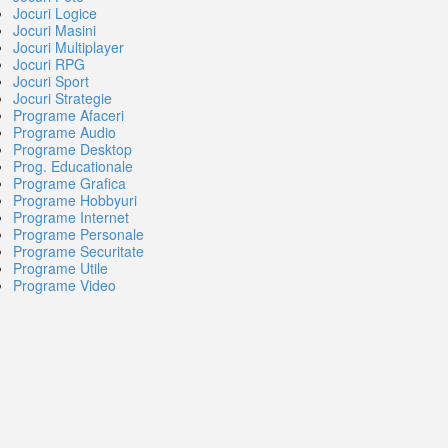
Jocuri Logice
Jocuri Masini
Jocuri Multiplayer
Jocuri RPG
Jocuri Sport
Jocuri Strategie
Programe Afaceri
Programe Audio
Programe Desktop
Prog. Educationale
Programe Grafica
Programe Hobbyuri
Programe Internet
Programe Personale
Programe Securitate
Programe Utile
Programe Video