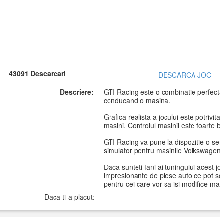
43091 Descarcari
DESCARCA JOC
Descriere:
GTI Racing este o combinatie perfecta 
conducand o masina.
Grafica realista a jocului este potrivi
masini. Controlul masinii este foarte b
GTI Racing va pune la dispozitie o s
simulator pentru masinile Volkswagen, 
Daca sunteti fani ai tuningului acest 
impresionante de piese auto ce pot sch
pentru cei care vor sa isi modifice ma
Daca ti-a placut: