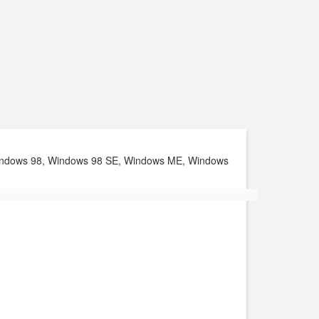
ndows 98, Windows 98 SE, Windows ME, Windows