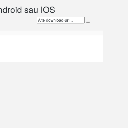
ndroid sau IOS