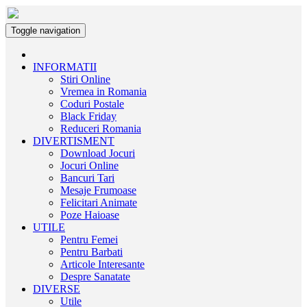
Toggle navigation
INFORMATII
Stiri Online
Vremea in Romania
Coduri Postale
Black Friday
Reduceri Romania
DIVERTISMENT
Download Jocuri
Jocuri Online
Bancuri Tari
Mesaje Frumoase
Felicitari Animate
Poze Haioase
UTILE
Pentru Femei
Pentru Barbati
Articole Interesante
Despre Sanatate
DIVERSE
Utile