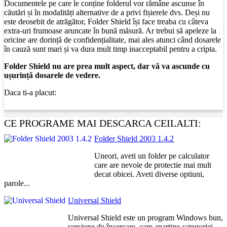
Documentele pe care le conține folderul vor rămâne ascunse în
căutări și în modalități alternative de a privi fișierele dvs. Deși nu
este deosebit de atrăgător, Folder Shield își face treaba cu câteva
extra-uri frumoase aruncate în bună măsură. Ar trebui să apeleze la
oricine are dorință de confidențialitate, mai ales atunci când dosarele
în cauză sunt mari și va dura mult timp inacceptabil pentru a cripta.
Folder Shield nu are prea mult aspect, dar vă va ascunde cu
ușurință dosarele de vedere.
Daca ti-a placut:
CE PROGRAME MAI DESCARCA CEILALTI:
Folder Shield 2003 1.4.2
Uneori, aveti un folder pe calculator
care are nevoie de protectie mai mult
decat obicei. Aveti diverse optiuni,
parole...
Universal Shield
Universal Shield este un program Windows bun,
versiune de încercare, care aparține categoriei