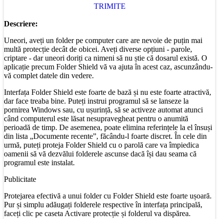
TRIMITE
Descriere:
Uneori, aveți un folder pe computer care are nevoie de puțin mai
multă protecție decât de obicei. Aveți diverse opțiuni - parole,
criptare - dar uneori doriți ca nimeni să nu știe că dosarul există. O
aplicație precum Folder Shield vă va ajuta în acest caz, ascunzându-
vă complet datele din vedere.
Interfața Folder Shield este foarte de bază și nu este foarte atractivă,
dar face treaba bine. Puteți instrui programul să se lanseze la
pornirea Windows sau, cu ușurință, să se activeze automat atunci
când computerul este lăsat nesupravegheat pentru o anumită
perioadă de timp. De asemenea, poate elimina referințele la el însuși
din lista „Documente recente”, făcându-l foarte discret. În cele din
urmă, puteți proteja Folder Shield cu o parolă care va împiedica
oamenii să vă dezvălui folderele ascunse dacă își dau seama că
programul este instalat.
Publicitate
Protejarea efectivă a unui folder cu Folder Shield este foarte ușoară.
Pur și simplu adăugați folderele respective în interfața principală,
faceți clic pe caseta Activare protecție și folderul va dispărea.