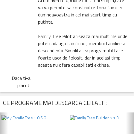
Acum aveti o optiune mult mai simpla,cate
va va permite sa construiti istoria familiei
dumneavoastra in cel mai scurt timp cu
putinta.
Family Tree Pilot afiseaza mai mult file unde
puteti adauga familii noi, membrii familiei si
descendentii. Simplitatea programul il face
foarte usor de folosit, dar in acelasi timp,
acesta nu ofera capabilitati extinse.
Daca ti-a
placut:
CE PROGRAME MAI DESCARCA CEILALTI:
Previous
N