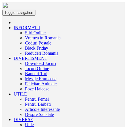
Toggle navigation
INFORMATII
Stiri Online
Vremea in Romania
Coduri Postale
Black Friday
Reduceri Romania
DIVERTISMENT
Download Jocuri
Jocuri Online
Bancuri Tari
Mesaje Frumoase
Felicitari Animate
Poze Haioase
UTILE
Pentru Femei
Pentru Barbati
Articole Interesante
Despre Sanatate
DIVERSE
Utile