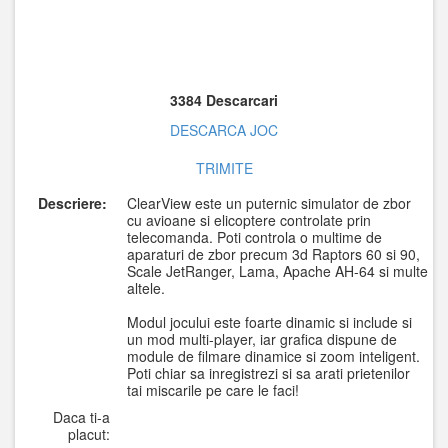
3384 Descarcari
DESCARCA JOC
TRIMITE
Descriere:
ClearView este un puternic simulator de zbor
cu avioane si elicoptere controlate prin
telecomanda. Poti controla o multime de
aparaturi de zbor precum 3d Raptors 60 si 90,
Scale JetRanger, Lama, Apache AH-64 si multe
altele.
Modul jocului este foarte dinamic si include si
un mod multi-player, iar grafica dispune de
module de filmare dinamice si zoom inteligent.
Poti chiar sa inregistrezi si sa arati prietenilor
tai miscarile pe care le faci!
Daca ti-a
placut: