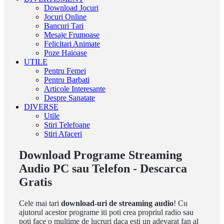
Download Jocuri
Jocuri Online
Bancuri Tari
Mesaje Frumoase
Felicitari Animate
Poze Haioase
UTILE
Pentru Femei
Pentru Barbati
Articole Interesante
Despre Sanatate
DIVERSE
Utile
Stiri Telefoane
Stiri Afaceri
Download Programe Streaming
Audio PC sau Telefon - Descarca
Gratis
Cele mai tari
download-uri de streaming audio
! Cu
ajutorul acestor programe iti poti crea propriul radio sau
poti face o multime de lucruri daca esti un adevarat fan al