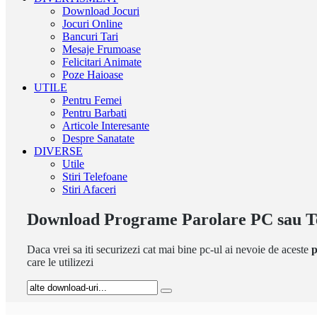
Download Jocuri
Jocuri Online
Bancuri Tari
Mesaje Frumoase
Felicitari Animate
Poze Haioase
UTILE
Pentru Femei
Pentru Barbati
Articole Interesante
Despre Sanatate
DIVERSE
Utile
Stiri Telefoane
Stiri Afaceri
Download Programe Parolare PC sau Te
Daca vrei sa iti securizezi cat mai bine pc-ul ai nevoie de aceste
p
care le utilizezi