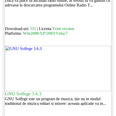
Daca va place sa ascultati radio online, ar trebuii sa va ganditi cu
adevarat la descarcarea programului Online Radio T...
Download-uri:
511
| Licenta:
Trial version
Platforma:
Win2000/XP/2003/Vista/7
GNU Solfege 3.6.3
GNU Solfege este un program de muzica, dar nu in modul
traditional de muzica editari si mixere: aceasta aplicatie va in...