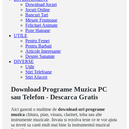
Download Jocuri
Jocuri Online
Bancuri Tari
Mesaje Frumoase
Felicitari Animate
Poze Haioase
UTILE
Pentru Femei
Pentru Barbati
Articole Interesante
Despre Sanatate
DIVERSE
Utile
Stiri Telefoane
Stiri Afaceri
Download Programe Muzica PC
sau Telefon - Descarca Gratis
Aici gasesti o multime de
download-uri programe
muzica
chitara, pian, vioara, clarinet, toba sau alte
instrumente muzicale. Invata si rezolva teste ce te vor ajuta
sa inveti sa canti mult mai bine la instrumentul muzical