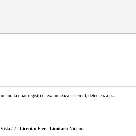
urata doar registri ci examineaza sistemul, detecteaza p...
ista / 7 |
Licenta:
Free |
Limitari:
Nici una