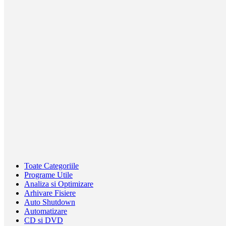
Toate Categoriile
Programe Utile
Analiza si Optimizare
Arhivare Fisiere
Auto Shutdown
Automatizare
CD si DVD