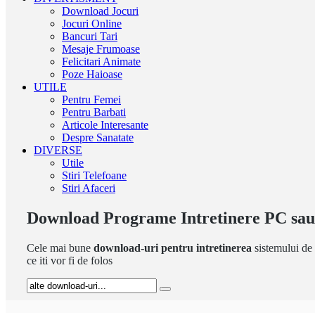
Download Jocuri
Jocuri Online
Bancuri Tari
Mesaje Frumoase
Felicitari Animate
Poze Haioase
UTILE
Pentru Femei
Pentru Barbati
Articole Interesante
Despre Sanatate
DIVERSE
Utile
Stiri Telefoane
Stiri Afaceri
Download Programe Intretinere PC sau 
Cele mai bune
download-uri pentru intretinerea
sistemului de 
ce iti vor fi de folos