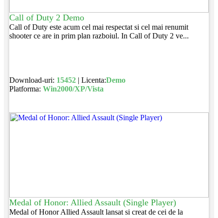
Call of Duty 2 Demo
Call of Duty este acum cel mai respectat si cel mai renumit
shooter ce are in prim plan razboiul. In Call of Duty 2 ve...
Download-uri:
15452
| Licenta:
Demo
Platforma:
Win2000/XP/Vista
Medal of Honor: Allied Assault (Single Player)
Medal of Honor Allied Assault lansat si creat de cei de la