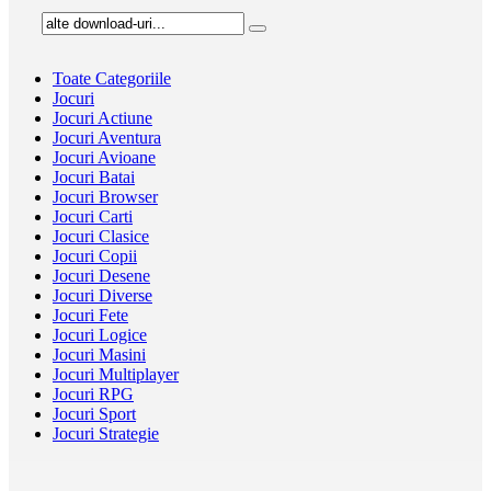
Toate Categoriile
Jocuri
Jocuri Actiune
Jocuri Aventura
Jocuri Avioane
Jocuri Batai
Jocuri Browser
Jocuri Carti
Jocuri Clasice
Jocuri Copii
Jocuri Desene
Jocuri Diverse
Jocuri Fete
Jocuri Logice
Jocuri Masini
Jocuri Multiplayer
Jocuri RPG
Jocuri Sport
Jocuri Strategie