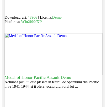
Download-uri:
48966
| Licenta:
Demo
Platforma:
Win2000/XP
Medal of Honor Pacific Assault Demo
Actiunea jocului este plasata in teatrul de operatiuni din Pacific
intre 1941-1944, si ii ofera jucatorului rolul lui ...