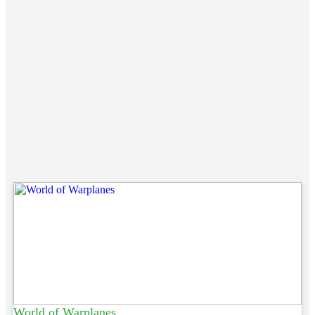
World of Warplanes