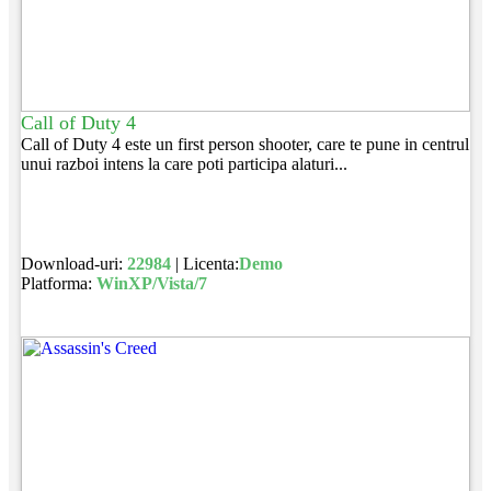
Call of Duty 4
Call of Duty 4 este un first person shooter, care te pune in centrul
unui razboi intens la care poti participa alaturi...
Download-uri:
22984
| Licenta:
Demo
Platforma:
WinXP/Vista/7