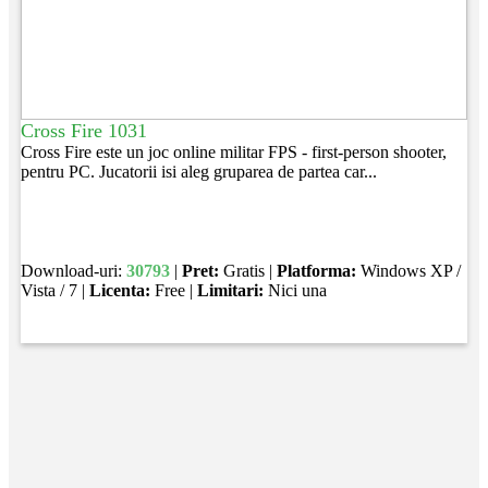
Cross Fire 1031
Cross Fire este un joc online militar FPS - first-person shooter,
pentru PC. Jucatorii isi aleg gruparea de partea car...
Download-uri:
30793
|
Pret:
Gratis |
Platforma:
Windows XP /
Vista / 7 |
Licenta:
Free |
Limitari:
Nici una