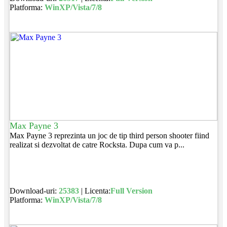
Platforma:
WinXP/Vista/7/8
Max Payne 3
Max Payne 3 reprezinta un joc de tip third person shooter fiind
realizat si dezvoltat de catre Rocksta. Dupa cum va p...
Download-uri:
25383
| Licenta:
Full Version
Platforma:
WinXP/Vista/7/8