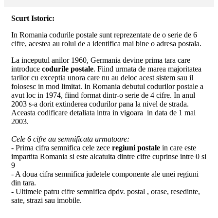
Scurt Istoric:
In Romania codurile postale sunt reprezentate de o serie de 6
cifre, acestea au rolul de a identifica mai bine o adresa postala.
La inceputul anilor 1960, Germania devine prima tara care
introduce
codurile postale
. Fiind urmata de marea majoritatea
tarilor cu exceptia unora care nu au deloc acest sistem sau il
folosesc in mod limitat. In Romania debutul codurilor postale a
avut loc in 1974, fiind format dintr-o serie de 4 cifre. In anul
2003 s-a dorit extinderea codurilor pana la nivel de strada.
Aceasta codificare detaliata intra in vigoara in data de 1 mai
2003.
Cele 6 cifre au semnificata urmatoare:
- Prima cifra semnifica cele zece
regiuni postale
in care este
impartita Romania si este alcatuita dintre cifre cuprinse intre 0 si
9
- A doua cifra semnifica judetele componente ale unei regiuni
din tara.
- Ultimele patru cifre semnifica dpdv. postal , orase, resedinte,
sate, strazi sau imobile.