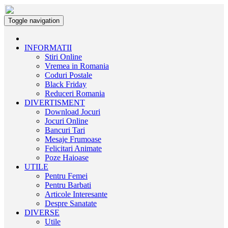
Toggle navigation
INFORMATII
Stiri Online
Vremea in Romania
Coduri Postale
Black Friday
Reduceri Romania
DIVERTISMENT
Download Jocuri
Jocuri Online
Bancuri Tari
Mesaje Frumoase
Felicitari Animate
Poze Haioase
UTILE
Pentru Femei
Pentru Barbati
Articole Interesante
Despre Sanatate
DIVERSE
Utile