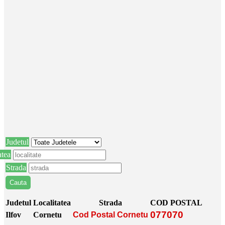
Judetul
atea
Strada
Judetul
Localitatea
Strada
COD POSTAL
077070
Ilfov
Cornetu
Cod Postal Cornetu