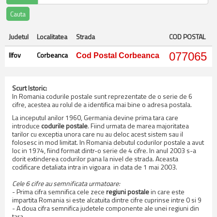
Judetul
Localitatea
Strada
COD POSTAL
Ilfov
Corbeanca
077065
Cod Postal Corbeanca
Scurt Istoric:
In Romania codurile postale sunt reprezentate de o serie de 6
cifre, acestea au rolul de a identifica mai bine o adresa postala.
La inceputul anilor 1960, Germania devine prima tara care
introduce
codurile postale
. Fiind urmata de marea majoritatea
tarilor cu exceptia unora care nu au deloc acest sistem sau il
folosesc in mod limitat. In Romania debutul codurilor postale a avut
loc in 1974, fiind format dintr-o serie de 4 cifre. In anul 2003 s-a
dorit extinderea codurilor pana la nivel de strada. Aceasta
codificare detaliata intra in vigoara in data de 1 mai 2003.
Cele 6 cifre au semnificata urmatoare:
- Prima cifra semnifica cele zece
regiuni postale
in care este
impartita Romania si este alcatuita dintre cifre cuprinse intre 0 si 9
- A doua cifra semnifica judetele componente ale unei regiuni din
tara.