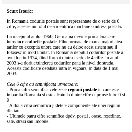
Scurt Istoric:
In Romania codurile postale sunt reprezentate de o serie de 6
cifre, acestea au rolul de a identifica mai bine o adresa postala.
La inceputul anilor 1960, Germania devine prima tara care
introduce
codurile postale
. Fiind urmata de marea majoritatea
tarilor cu exceptia unora care nu au deloc acest sistem sau il
folosesc in mod limitat. In Romania debutul codurilor postale a
avut loc in 1974, fiind format dintr-o serie de 4 cifre. In anul
2003 s-a dorit extinderea codurilor pana la nivel de strada.
Aceasta codificare detaliata intra in vigoara in data de 1 mai
2003.
Cele 6 cifre au semnificata urmatoare:
- Prima cifra semnifica cele zece
regiuni postale
in care este
impartita Romania si este alcatuita dintre cifre cuprinse intre 0 si
9
- A doua cifra semnifica judetele componente ale unei regiuni
din tara.
- Ultimele patru cifre semnifica dpdv. postal , orase, resedinte,
sate, strazi sau imobile.