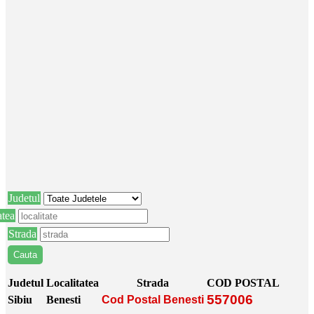
Judetul
atea
Strada
Judetul
Localitatea
Strada
COD POSTAL
557006
Sibiu
Benesti
Cod Postal Benesti