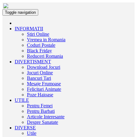
Toggle navigation
INFORMATII
Stiri Online
Vremea in Romania
Coduri Postale
Black Friday
Reduceri Romania
DIVERTISMENT
Download Jocuri
Jocuri Online
Bancuri Tari
Mesaje Frumoase
Felicitari Animate
Poze Haioase
UTILE
Pentru Femei
Pentru Barbati
Articole Interesante
Despre Sanatate
DIVERSE
Utile