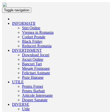
Toggle navigation
INFORMATII
Stiri Online
Vremea in Romania
Coduri Postale
Black Friday
Reduceri Romania
DIVERTISMENT
Download Jocuri
Jocuri Online
Bancuri Tari
Mesaje Frumoase
Felicitari Animate
Poze Haioase
UTILE
Pentru Femei
Pentru Barbati
Articole Interesante
Despre Sanatate
DIVERSE
Utile