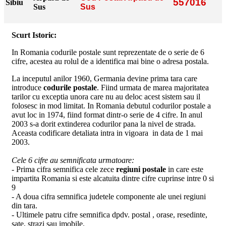
557016
Sibiu
Sus
Sus
Scurt Istoric:
In Romania codurile postale sunt reprezentate de o serie de 6
cifre, acestea au rolul de a identifica mai bine o adresa postala.
La inceputul anilor 1960, Germania devine prima tara care
introduce
codurile postale
. Fiind urmata de marea majoritatea
tarilor cu exceptia unora care nu au deloc acest sistem sau il
folosesc in mod limitat. In Romania debutul codurilor postale a
avut loc in 1974, fiind format dintr-o serie de 4 cifre. In anul
2003 s-a dorit extinderea codurilor pana la nivel de strada.
Aceasta codificare detaliata intra in vigoara in data de 1 mai
2003.
Cele 6 cifre au semnificata urmatoare:
- Prima cifra semnifica cele zece
regiuni postale
in care este
impartita Romania si este alcatuita dintre cifre cuprinse intre 0 si
9
- A doua cifra semnifica judetele componente ale unei regiuni
din tara.
- Ultimele patru cifre semnifica dpdv. postal , orase, resedinte,
sate, strazi sau imobile.