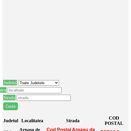
Judetul
atea
Strada
COD
Judetul
Localitatea
Strada
POSTAL
Arpasu de
Cod Postal Arpasu de