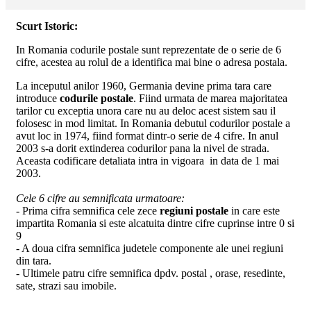
Scurt Istoric:
In Romania codurile postale sunt reprezentate de o serie de 6
cifre, acestea au rolul de a identifica mai bine o adresa postala.
La inceputul anilor 1960, Germania devine prima tara care
introduce
codurile postale
. Fiind urmata de marea majoritatea
tarilor cu exceptia unora care nu au deloc acest sistem sau il
folosesc in mod limitat. In Romania debutul codurilor postale a
avut loc in 1974, fiind format dintr-o serie de 4 cifre. In anul
2003 s-a dorit extinderea codurilor pana la nivel de strada.
Aceasta codificare detaliata intra in vigoara in data de 1 mai
2003.
Cele 6 cifre au semnificata urmatoare:
- Prima cifra semnifica cele zece
regiuni postale
in care este
impartita Romania si este alcatuita dintre cifre cuprinse intre 0 si
9
- A doua cifra semnifica judetele componente ale unei regiuni
din tara.
- Ultimele patru cifre semnifica dpdv. postal , orase, resedinte,
sate, strazi sau imobile.