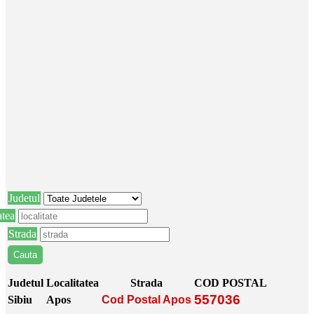
Judetul
atea
Strada
Judetul
Localitatea
Strada
COD POSTAL
557036
Sibiu
Apos
Cod Postal Apos