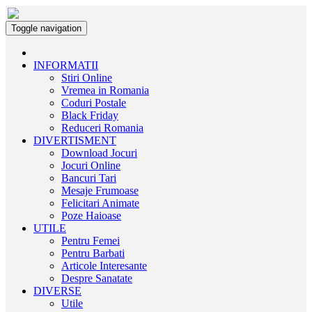
Toggle navigation
INFORMATII
Stiri Online
Vremea in Romania
Coduri Postale
Black Friday
Reduceri Romania
DIVERTISMENT
Download Jocuri
Jocuri Online
Bancuri Tari
Mesaje Frumoase
Felicitari Animate
Poze Haioase
UTILE
Pentru Femei
Pentru Barbati
Articole Interesante
Despre Sanatate
DIVERSE
Utile