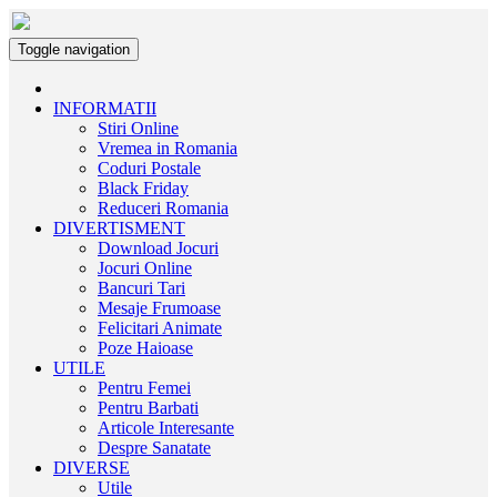
Toggle navigation
INFORMATII
Stiri Online
Vremea in Romania
Coduri Postale
Black Friday
Reduceri Romania
DIVERTISMENT
Download Jocuri
Jocuri Online
Bancuri Tari
Mesaje Frumoase
Felicitari Animate
Poze Haioase
UTILE
Pentru Femei
Pentru Barbati
Articole Interesante
Despre Sanatate
DIVERSE
Utile