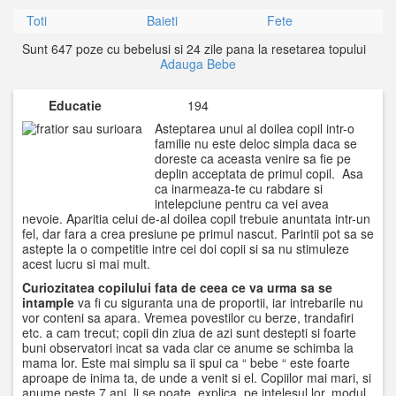
Toti
Baieti
Fete
Sunt 647 poze cu bebelusi si 24 zile pana la resetarea topului
Adauga Bebe
Educatie
194
Asteptarea unui al doilea copil intr-o
familie nu este deloc simpla daca se
doreste ca aceasta venire sa fie pe
deplin acceptata de primul copil. Asa
ca inarmeaza-te cu rabdare si
intelepciune pentru ca vei avea
nevoie. Aparitia celui de-al doilea copil trebuie anuntata intr-un
fel, dar fara a crea presiune pe primul nascut. Parintii pot sa se
astepte la o competitie intre cei doi copii si sa nu stimuleze
acest lucru si mai mult.
Curiozitatea copilului fata de ceea ce va urma sa se
intample
va fi cu siguranta una de proportii, iar intrebarile nu
vor conteni sa apara. Vremea povestilor cu berze, trandafiri
etc. a cam trecut; copii din ziua de azi sunt destepti si foarte
buni observatori incat sa vada clar ce anume se schimba la
mama lor. Este mai simplu sa ii spui ca “ bebe “ este foarte
aproape de inima ta, de unde a venit si el. Copiilor mai mari, si
anume peste 7 ani, li se poate explica, pe intelesul lor, modul