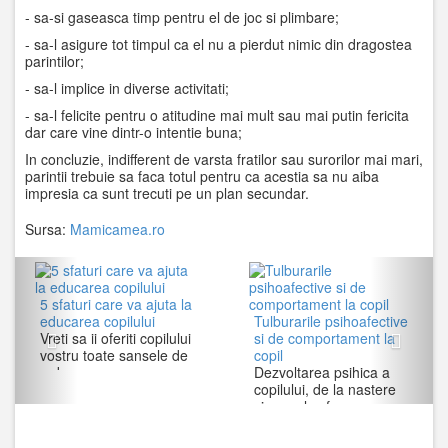
- sa-si gaseasca timp pentru el de joc si plimbare;
- sa-l asigure tot timpul ca el nu a pierdut nimic din dragostea
parintilor;
- sa-l implice in diverse activitati;
- sa-l felicite pentru o atitudine mai mult sau mai putin fericita
dar care vine dintr-o intentie buna;
In concluzie, indifferent de varsta fratilor sau surorilor mai mari,
parintii trebuie sa faca totul pentru ca acestia sa nu aiba
impresia ca sunt trecuti pe un plan secundar.
Sursa:
Mamicamea.ro
Previous
Next
5 sfaturi care va ajuta la
educarea copilului
Tulburarile psihoafective
Vreti sa ii oferiti copilului
si de comportament la
vostru toate sansele de
copil
a deve...
Dezvoltarea psihica a
copilului, de la nastere
si pana la sf...