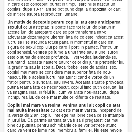
in care este conceput, purtat in timpul sarcinii si nascut un
copilas; dupa 10-11 ani se pot pune deja la dispozitia lor carti
de initiere asupra reproducerii umane.
Un motiv de deceptie pentru copilul tau este anticiparea
sexului
celui asteptat; isi poate face tot feluri de planuri in
aceste luni de asteptare care se pot transforma intr-o
adevarata dezamagire ulterior. Iata de ce este indicat ca acest
lucru sa i se ascunda totusi pana in momentul in care esti
sigura de sexul copilului pe care il porti in pantec. Pentru un
copil sensibil, venirea pe lume a unui frate sau a unei surori
este o sursa de emotie profunda. Il vei vedea laudandu-se,
anuntand aceasta nastere tuturor celor din jur si prietenilor lui,
la gradinita sau la scoala. Daca “bebe” este de acelasi sex,
copilul mai mare se considera mai superior fata de nou-
nascut. Nu e acelasi lucru insa atunci cand e vorba de un
fratior pentru o surioara, sau invers. Aceasta situatie provoaca
putina teama fata de necunoscut, copilul fiind putin derutat. Isi
va imagina insa, in felul lui, cum va arata nou-nascutul dupa
inchipuirea lui, de cele mai multe ori diferita de realitate.
Copilul mai mare va resimti venirea unui alt copil cu atat
mai multa intensitate
cu cat este mai in varsta. Incepand de
la varsta de 2 ani copilul intelege mai bine ceea ce se intampla
in jurul lui. Ca parinte sarcina ta va fi sa il pregatesti cat mai
bine cu putiinta pentru schimbarile ce se vor petrece atunci
cand va veni pe lume noul membru al familiei. Nu este nevoie