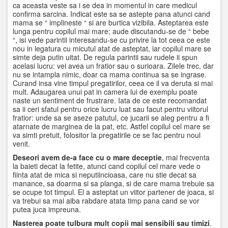
ca aceasta veste sa i se dea in momentul in care medicul
confirma sarcina. Indicat este sa se astepte pana atunci cand
mama se “ implineste “ si are burtica vizibila. Asteptarea este
lunga pentru copilul mai mare; aude discutandu-se de “ bebe
“, isi vede parintii interesandu-se cu privire la tot ceea ce este
nou in legatura cu micutul atat de asteptat, iar copilul mare se
simte deja putin uitat. De regula parintii sau rudele ii spun
acelasi lucru: vei avea un fratior sau o surioara. Zilele trec, dar
nu se intampla nimic, doar ca mama continua sa se ingrase.
Curand insa vine timpul pregatirilor, ceea ce il va deruta si mai
mult. Adaugarea unui pat in camera lui de exemplu poate
naste un sentiment de frustrare. Iata de ce este recomandat
sa ii ceri sfatul pentru orice lucru luat sau facut pentru viitorul
fratior: unde sa se aseze patutul, ce jucarii se aleg pentru a fi
atarnate de marginea de la pat, etc. Astfel copilul cel mare se
va simti pretuit, folositor la pregatirile ce se fac pentru noul
venit.
Deseori avem de-a face cu o mare deceptie
, mai frecventa
la baieti decat la fetite, atunci cand copilul cel mare vede o
fiinta atat de mica si neputiincioasa, care nu stie decat sa
manance, sa doarma si sa planga, si de care mama trebuie sa
se ocupe tot timpul. El a asteptat un viitor partener de joaca, si
va trebui sa mai aiba rabdare atata timp pana cand se vor
putea juca impreuna.
Nasterea poate tulbura mult copii mai sensibili sau timizi
.