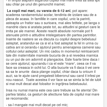
- in timpul alaptarii sugarului copilul mai mare vrea sa stea lipit
sau chiar pe unul din genunchii mamei;
La copii mai mari, cu varsta de 6-12 ani
, pot apare:
scaderea randamentului scolar, tendinta de izolare sau de a
pleca de acasa. In familiile in care copilul, unic la parinti,
asteapta un fratior sau o surioara, mai ales fetitele, pe langa o
mandrie clara si aratata peste tot, au atitudini si gesturi care le
imita pe ale mamei. Aceste reactii absolute normale pot fi
atenuate printr-o atitudine intelegatoare din partea parintilor.
Inainte de nastere se va discuta cu copilul despre bebelusul
asteptat, aratandui-se ca si el a fost asteptat la fel in urma cu
cativa ani si cerandu-i ajutorul pentru amenajarea camerei sau
coltului celui asteptat. Un mic cadou in momentul reintoarcerii
tale din maternitate mareste bucuria de a-si revedea mamica
cu un pui de om adormit si plangacios. Este foarte bine daca i
se cere ajutorul, spunandu-i ca el este “mare“, ceea ce il va
face sa creasca in ochii lui. O alta bucurie va fi daca ii vei cere
sa sa te anunte daca plange copilul, chiar daca tu oricum il
auzi, sa te ajute cand pregatesti biberonul sau cand il infesi pe
nou-nascut. Toate acestea il vor face sa se simta la fel de iubit
si mai mult decat atat folositor in ingrijirea bebelusului.
Insa nu numai mama este cea care trebuie sa fie atenta! Din
partea tatalui, ca gesturi de afectiune fata de copilul mai mare
se recomanda:
- sa-l mangaie mai mult decat pe cel mic;