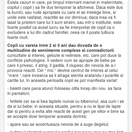
Exista cazuri in care, pe timpul internarii mamei in maternitate,
copilul ( copii ) sa fie dus temporar la altcineva. Daca este dus
la bunici, sau rude apropiate cu care el se intelege bine, si
unde este rasfatat, reactiile se vor diminua; daca insa va fi
lasat la prieteni care lui ii sunt straini, sau intr-o institutie, este
foarte posibil ca acest lucru sa fie interpretat de copil ca o
excludere a lui din cadrul familiei, ceea ce il poate tulbura
foarte mult.
Copii cu varsta intre 2 si 5 ani dau dovada de o
multitudine de sentimente complexe si contradictorii
:
curiozitate si interes, gelozie si neliniste, etc. care pot duce la
conflicte psihologice. Ii vedem cum se apropie de bebe pe
care il privesc, il ating, il gadila, il ciupesc din nevoia de a-i
provoca reactii. Cel “ mic “ devine centrul de interes al celui
“mare “ care incearca sa ii atraga atentia aratandu-i jucariile si
cartile lui. In aceasta perioada copii se pot manifesta variat:
- baietii care pana atunci foloseau olita incep din nou sa faca
in pantaloni;
- fetitele cer sa-si bea laptele numai cu biberonul, asa cum i se
da si lui bebe; in aceasta situatie, pentru a nu le lipsi de lapte
dar si pentru a evita alte reactii de acest gen pe viitor e bine sa
se accepte doar temporar aceasta dorinta;
- apare sau se accentueaza nevoia de a suge degetul;