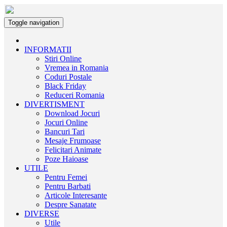
Toggle navigation
INFORMATII
Stiri Online
Vremea in Romania
Coduri Postale
Black Friday
Reduceri Romania
DIVERTISMENT
Download Jocuri
Jocuri Online
Bancuri Tari
Mesaje Frumoase
Felicitari Animate
Poze Haioase
UTILE
Pentru Femei
Pentru Barbati
Articole Interesante
Despre Sanatate
DIVERSE
Utile