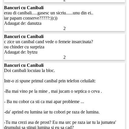
Bancuri cu Canibali
erau di canibali.....gasesc un sicriu......unu din ei..
iar papam conserve?????:)):))
Adaugat de:
danutza
2
Bancuri cu Canibali
c zice un canibal cand vede o femeie insarcinata?
ou chinder cu surpriza
Adaugat de:
bytzu
2
Bancuri cu Canibali
Doi canibali locuiau la bloc.
Intr-o zi spune primul canibal prin telefon celuilalt:
-Ba mai vino pe la mine , mai jucam o septica o ceva .
- Ba nu cobor ca sti ca mai apar probleme ...
-da' aprind eu lumina iar tu cobori pe raza de lumina.
-Tu ma crezi asa de prost? Eu ma urc pe raza iar tu la jumatea'
drumului sa stingi lumina si eu sa cad?