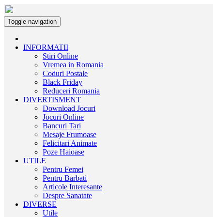
Toggle navigation
INFORMATII
Stiri Online
Vremea in Romania
Coduri Postale
Black Friday
Reduceri Romania
DIVERTISMENT
Download Jocuri
Jocuri Online
Bancuri Tari
Mesaje Frumoase
Felicitari Animate
Poze Haioase
UTILE
Pentru Femei
Pentru Barbati
Articole Interesante
Despre Sanatate
DIVERSE
Utile