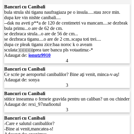
Bancuri cu Canibali
bula strula shi tiganu naufragiaza pe o insula.....stau zece min.
dupa kre vin nishte canibali....
--dak nu aveti p**a de 120 de centimetri va mancam....se dezbrak
bula primu...o are de 62 de cm.
se dezbraca strula...o are de 56 de cm...
se dezbraca tiganu....o are de 2 cm..scapa toti trei....
dupa ce pleak tiganu zice:baa noroc k o aveam
sculata:))))))))))prea tare bancu pls votaatima:-*
Adaugat de:
ionutz9910
4
Bancuri cu Canibali
Ce scrie pe aeroportul canibalilor? Bine aţi venit, minca-v-aş!
Adaugat de:
sonya
3
Bancuri cu Canibali
stitice inseamna o femeie gravida pentru un caliban? un ou chinder
Adaugat de:
rexi_97mafiootul
3
Bancuri cu Canibali
-Care e salutul canibalilor?
-Bine ai venit,mancatea-s!