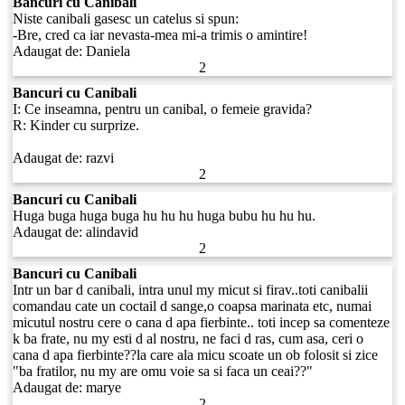
Bancuri cu Canibali
Niste canibali gasesc un catelus si spun:
-Bre, cred ca iar nevasta-mea mi-a trimis o amintire!
Adaugat de:
Daniela
2
Bancuri cu Canibali
I: Ce inseamna, pentru un canibal, o femeie gravida?
R: Kinder cu surprize.
Adaugat de:
razvi
2
Bancuri cu Canibali
Huga buga huga buga hu hu hu huga bubu hu hu hu.
Adaugat de:
alindavid
2
Bancuri cu Canibali
Intr un bar d canibali, intra unul my micut si firav..toti canibalii
comandau cate un coctail d sange,o coapsa marinata etc, numai
micutul nostru cere o cana d apa fierbinte.. toti incep sa comenteze
k ba frate, nu my esti d al nostru, ne faci d ras, cum asa, ceri o
cana d apa fierbinte??la care ala micu scoate un ob folosit si zice
"ba fratilor, nu my are omu voie sa si faca un ceai??"
Adaugat de:
marye
2