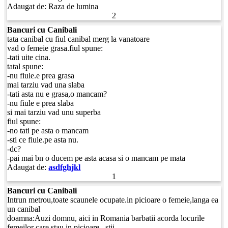
Adaugat de:
Raza de lumina
2
Bancuri cu Canibali
tata canibal cu fiul canibal merg la vanatoare
vad o femeie grasa.fiul spune:
-tati uite cina.
tatal spune:
-nu fiule.e prea grasa
mai tarziu vad una slaba
-tati asta nu e grasa,o mancam?
-nu fiule e prea slaba
si mai tarziu vad unu superba
fiul spune:
-no tati pe asta o mancam
-sti ce fiule.pe asta nu.
-dc?
-pai mai bn o ducem pe asta acasa si o mancam pe mata
Adaugat de:
asdfghjkl
1
Bancuri cu Canibali
Intrun metrou,toate scaunele ocupate.in picioare o femeie,langa ea
un canibal
doamna:Auzi domnu, aici in Romania barbatii acorda locurile
femeilor care stau in picioare...stii...