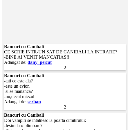
Bancuri cu Canibali
CE SCRIE INTR-UN SAT DE CANIBALI LA INTRARE?
-BINE AI VENIT MANCATIAS!!
Adaugat de:
dany_peicut
2
Bancuri cu Canibali
-tati ce este ala?
-este un avion
-si se mananca?
-nu,decat miezul
Adaugat de:
serban
2
Bancuri cu Canibali
Doi vampiri se intalnesc la poarta cimitirului:
-Iesim la o plimbare?