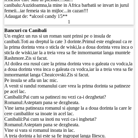
canibalu:Auzidoamna,la mine in Africa barbatii se invart in jurul
femeii...iar femeia sta in mijloc...in cazan!!!
Adaugat de:
*alcool candy 15**
1
Bancuri cu Canibali
Un englez un rus si un roman sunt prinsi pe o insula de
canibali.Toti au dreptul la cate 3 dorinte.Primul este engleaul ca re
la prima dorinta vrea o sticla de wiski,la a doua dorinta vrea inca o
sticla de wiski,iar la a treia vrea sa fie inmormantat langa muntele
Rashmore.Zis si facut.
Al doilea era rusul care la prima dorinta vrea o galeata cu vodca,la
a doua dorinta vrea inca o galeata cu vodca,iar la a treia vrea sa fie
inmormantat langa Cheaicovski.Zis si facut.
Pe insula se afla un lac mic.
A venit si randul romanului care vrea la prima dorinta sa patineze
pe acel lac.
Canibalii:Pai cum sa patinezi nu vezi ca-i dezghetat?
Romanul:Asteptam pana se dezgheata.
Vine iarna patineaza romanul si ajunge la a doua dorinta la care le
cere canibalilor sa inoate in acel lac.
Canibalii:Pai cum sa inoti nu vezi ca-i inghetat?
Romanul:Asteptam pana se dezgheata.
Vine si vara si romanul inoata in lac.
A treia dorinta a lui este sa fie ingropat langa Iliescu.