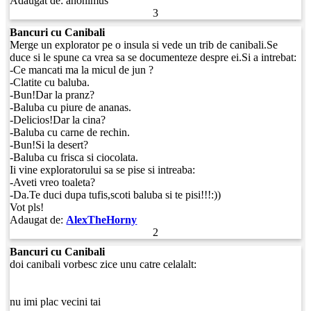
Adaugat de:
anonimus
3
Bancuri cu Canibali
Merge un explorator pe o insula si vede un trib de canibali.Se
duce si le spune ca vrea sa se documenteze despre ei.Si a intrebat:
-Ce mancati ma la micul de jun ?
-Clatite cu baluba.
-Bun!Dar la pranz?
-Baluba cu piure de ananas.
-Delicios!Dar la cina?
-Baluba cu carne de rechin.
-Bun!Si la desert?
-Baluba cu frisca si ciocolata.
Ii vine exploratorului sa se pise si intreaba:
-Aveti vreo toaleta?
-Da.Te duci dupa tufis,scoti baluba si te pisi!!!:))
Vot pls!
Adaugat de:
AlexTheHorny
2
Bancuri cu Canibali
doi canibali vorbesc zice unu catre celalalt:
nu imi plac vecini tai