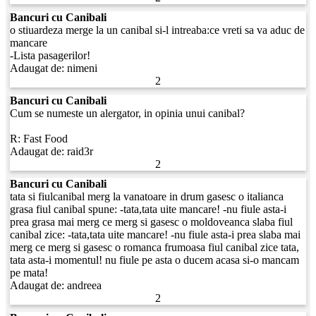
Bancuri cu Canibali
o stiuardeza merge la un canibal si-l intreaba:ce vreti sa va aduc de
mancare
-Lista pasagerilor!
Adaugat de:
nimeni
2
Bancuri cu Canibali
Cum se numeste un alergator, in opinia unui canibal?
R: Fast Food
Adaugat de:
raid3r
2
Bancuri cu Canibali
tata si fiulcanibal merg la vanatoare in drum gasesc o italianca
grasa fiul canibal spune: -tata,tata uite mancare! -nu fiule asta-i
prea grasa mai merg ce merg si gasesc o moldoveanca slaba fiul
canibal zice: -tata,tata uite mancare! -nu fiule asta-i prea slaba mai
merg ce merg si gasesc o romanca frumoasa fiul canibal zice tata,
tata asta-i momentul! nu fiule pe asta o ducem acasa si-o mancam
pe mata!
Adaugat de:
andreea
2