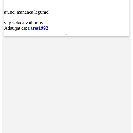
atunci mananca legume!
vt plz daca vati prins
Adaugat de:
rares1992
2