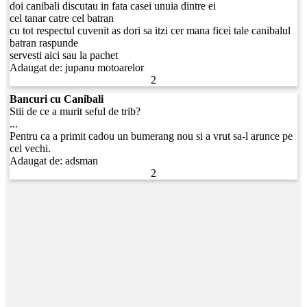
doi canibali discutau in fata casei unuia dintre ei
cel tanar catre cel batran
cu tot respectul cuvenit as dori sa itzi cer mana ficei tale canibalul
batran raspunde
servesti aici sau la pachet
Adaugat de:
jupanu motoarelor
2
Bancuri cu Canibali
Stii de ce a murit seful de trib?
...
Pentru ca a primit cadou un bumerang nou si a vrut sa-l arunce pe
cel vechi.
Adaugat de:
adsman
2