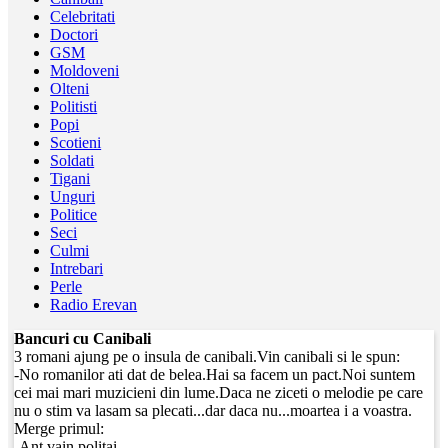
Celebritati
Doctori
GSM
Moldoveni
Olteni
Politisti
Popi
Scotieni
Soldati
Tigani
Unguri
Politice
Seci
Culmi
Intrebari
Perle
Radio Erevan
Bancuri cu Canibali
3 romani ajung pe o insula de canibali.Vin canibali si le spun:
-No romanilor ati dat de belea.Hai sa facem un pact.Noi suntem
cei mai mari muzicieni din lume.Daca ne ziceti o melodie pe care
nu o stim va lasam sa plecati...dar daca nu...moartea i a voastra.
Merge primul:
-Ant vain politai...