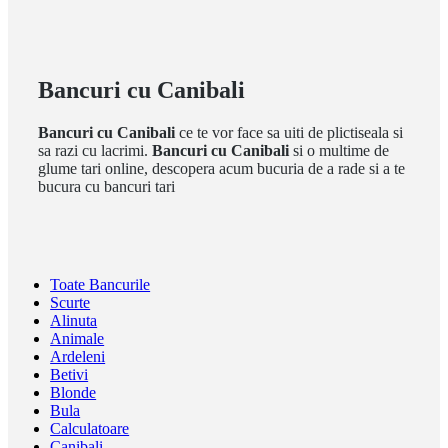
Bancuri cu Canibali
Bancuri cu Canibali
ce te vor face sa uiti de plictiseala si
sa razi cu lacrimi.
Bancuri cu Canibali
si o multime de
glume tari online, descopera acum bucuria de a rade si a te
bucura cu bancuri tari
Toate Bancurile
Scurte
Alinuta
Animale
Ardeleni
Betivi
Blonde
Bula
Calculatoare
Canibali