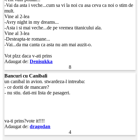
-Vai da asta i veche...cum sa vi la noi cu asa ceva ca noi o stim de
mult.
Vine al 2-lea
-Avry night in my dreams...
-Asta i si mai veche...de pe vremea titanicului ala.
Vine al 3-lea
-Desteapta-te romane...
-Vai...da ma canta ca asta nu am mai auzit-o.
Vot plzz daca v-ati prins
Adaugat de:
Denisukka
8
Bancuri cu Canibali
un canibal in avion. stwardeza-l intreaba:
- ce doriti de mancare?
- nu stiu. dati-mi lista de pasageri.
va-ti prins?vote it!!!!
Adaugat de:
dragodan
4