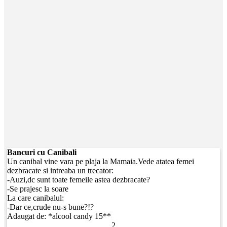
Bancuri cu Canibali
Un canibal vine vara pe plaja la Mamaia.Vede atatea femei
dezbracate si intreaba un trecator:
-Auzi,dc sunt toate femeile astea dezbracate?
-Se prajesc la soare
La care canibalul:
-Dar ce,crude nu-s bune?!?
Adaugat de:
*alcool candy 15**
2