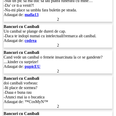
-Stai un pic sa ma duc sa iau piatra funerara cu mine…
-Da’ ce ti-a venit?!
-Nu-mi place sa umblu fara buletin pe strada.
Adaugat de:
mafia13
2
Bancuri cu Canibali
Un canibal se plange de dureri de cap.
-Daca te indopi numai cu intelectuali!remarca alt canibal.
Adaugat de:
codrea
2
Bancuri cu Canibali
Cand vede un canibal o femeie insarcinata la ce se gandeste?
....kinder cu surprize!
Adaugat de:
pupicEU
2
Bancuri cu Canibali
doi canibali vorbeau:
-Iti place de sormea?
-Daaa e buna rau
-Atunci mai ia o bucatica
Adaugat de:
™CosMyN™
2
Bancuri cu Canibali