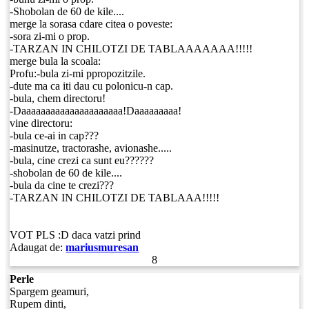
-Shobolan de 60 de kile....
merge la sorasa cdare citea o poveste:
-sora zi-mi o prop.
-TARZAN IN CHILOTZI DE TABLAAAAAAA!!!!!
merge bula la scoala:
Profu:-bula zi-mi ppropozitzile.
-dute ma ca iti dau cu polonicu-n cap.
-bula, chem directoru!
-Daaaaaaaaaaaaaaaaaaaaa!Daaaaaaaaa!
vine directoru:
-bula ce-ai in cap???
-masinutze, tractorashe, avionashe.....
-bula, cine crezi ca sunt eu??????
-shobolan de 60 de kile....
-bula da cine te crezi???
-TARZAN IN CHILOTZI DE TABLAAA!!!!!
VOT PLS :D daca vatzi prind
Adaugat de:
mariusmuresan
8
Perle
Spargem geamuri,
Rupem dinti,