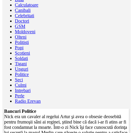
Calculatoare
Canibali
Celebritati
Doctori
GSM
Moldoveni
Olteni
Politisti
Popi
Scotieni
Soldati
Tigani
Unguri
Politice
Seci
Culmi
Intrebari
Perle
Radio Erevan
Bancuri Politice
Nick era un cavaler al regelui Artur şi avea o obsesie deosebită
pentru frumoşii sâni ai reginei, ştiind bine că dacă i-ar fi atins ar fi
fost condamnat la moarte. Într-o zi Nick îşi face cunoscută dorinţa
lui secretă la magul Merlin care găseşte o soluţie pentru a satisface