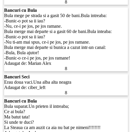
8
Bancuri cu Bula
Bula mege pe strada si a gasit 50 de bani.Bula intreaba:
-Bunic-o pot sa ii iau?
-Nu, ce-i pe jos, pe jos ramane.
Bula merge mai departe si a gasit 60 de bani.Bula inteaba:
-Bunic-o pot sa ii iau?
-Nu ti-am mai spus, ce-i pe jos, pe jos ramane.
Bula merge mai departe si bunica a cazut intr-un canal:
-Bula, Bula ajutor!
-Bunic-o ce-i pe jos, pe jos ramane!
Adaugat de:
Marian Alex
8
Bancuri Seci
Erau doua vaci.Una alba alta neagra
Adaugat de:
ciber_left
8
Bancuri cu Bula
Bula suparat.Un prieten il intreaba;
Ce ai bula?
Ma batut tata!
Si unde te duci?
La Steaua ca am auzit ca aia nu bat pe nimeni!!!!!!!!