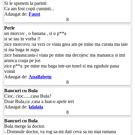
Si le spunem la parinti
Ca am fost copii cuminti...
Adaugat de:
Faust
8
Perle
un morcov , o banana , si o p**a
si se iau in vorba !!
zice morcovu :sa vezi ce viata grea am pe mine ma curata ma taie
si ma baga in supa
zice banana:asta-i viata pe mine ma decojesc ma mananca si imi
arunca coaja pe jos
zice p**a :pe mine ma baga intr-un tunel si ma zguduie pana
vomit
Adaugat de:
Analfabetu
8
Bancuri cu Bula
Cioc, cioc......casa Bula?
Doar Bula,ca ,casa a luat-o apele ieri
Adaugat de:
lalalala
8
Bancuri cu Bula
Bula merge la doctor.
- Domnule doctor, va rog sa-mi dati ceva sa nu mai ramana