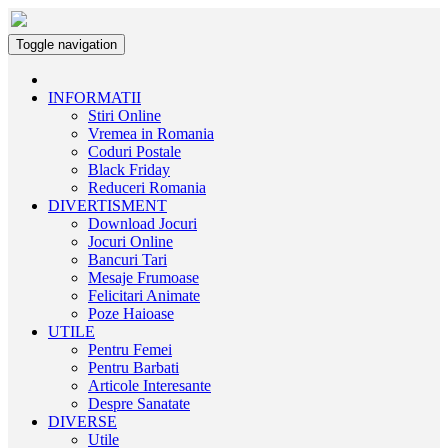
Toggle navigation
INFORMATII
Stiri Online
Vremea in Romania
Coduri Postale
Black Friday
Reduceri Romania
DIVERTISMENT
Download Jocuri
Jocuri Online
Bancuri Tari
Mesaje Frumoase
Felicitari Animate
Poze Haioase
UTILE
Pentru Femei
Pentru Barbati
Articole Interesante
Despre Sanatate
DIVERSE
Utile