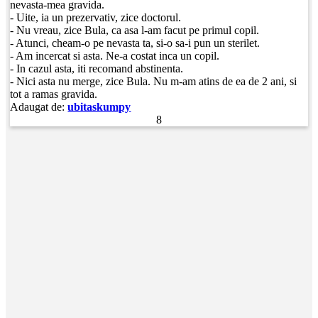
nevasta-mea gravida.
- Uite, ia un prezervativ, zice doctorul.
- Nu vreau, zice Bula, ca asa l-am facut pe primul copil.
- Atunci, cheam-o pe nevasta ta, si-o sa-i pun un sterilet.
- Am incercat si asta. Ne-a costat inca un copil.
- In cazul asta, iti recomand abstinenta.
- Nici asta nu merge, zice Bula. Nu m-am atins de ea de 2 ani, si
tot a ramas gravida.
Adaugat de:
ubitaskumpy
8