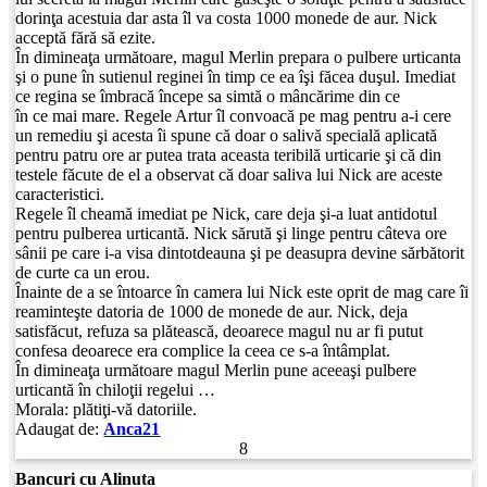
dorinţa acestuia dar asta îl va costa 1000 monede de aur. Nick
acceptă fără să ezite.
În dimineaţa următoare, magul Merlin prepara o pulbere urticanta
şi o pune în sutienul reginei în timp ce ea îşi făcea duşul. Imediat
ce regina se îmbracă începe sa simtă o mâncărime din ce
în ce mai mare. Regele Artur îl convoacă pe mag pentru a-i cere
un remediu şi acesta îi spune că doar o salivă specială aplicată
pentru patru ore ar putea trata aceasta teribilă urticarie şi că din
testele făcute de el a observat că doar saliva lui Nick are aceste
caracteristici.
Regele îl cheamă imediat pe Nick, care deja şi-a luat antidotul
pentru pulberea urticantă. Nick sărută şi linge pentru câteva ore
sânii pe care i-a visa dintotdeauna şi pe deasupra devine sărbătorit
de curte ca un erou.
Înainte de a se întoarce în camera lui Nick este oprit de mag care îi
reaminteşte datoria de 1000 de monede de aur. Nick, deja
satisfăcut, refuza sa plătească, deoarece magul nu ar fi putut
confesa deoarece era complice la ceea ce s-a întâmplat.
În dimineaţa următoare magul Merlin pune aceeaşi pulbere
urticantă în chiloţii regelui …
Morala: plătiţi-vă datoriile.
Adaugat de:
Anca21
8
Bancuri cu Alinuta