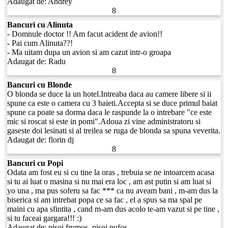
Adaugat de:
Andrey
8
Bancuri cu Alinuta
- Domnule doctor !! Am facut acident de avion!!
- Pai cum Alinuta??!
- Ma uitam dupa un avion si am cazut intr-o groapa
Adaugat de:
Radu
8
Bancuri cu Blonde
O blonda se duce la un hotel.Intreaba daca au camere libere si ii
spune ca este o camera cu 3 baieti.Accepta si se duce primul baiat
spune ca poate sa dorma daca le raspunde la o intrebare "ce este
mic si roscat si este in pomi".Adoua zi vine administratoru si
gaseste doi lesinati si al treilea se ruga de blonda sa spuna veverita.
Adaugat de:
florin dj
8
Bancuri cu Popi
Odata am fost eu si cu tine la oras , trebuia se ne intoarcem acasa
si tu ai luat o masina si nu mai era loc , am ast putin si am luat si
yo una , ma pus soferu sa fac *** ca nu aveam bani , m-am dus la
biserica si am intrebat popa ce sa fac , el a spus sa ma spal pe
maini cu apa sfintita , cand m-am dus acolo te-am vazut si pe tine ,
si tu faceai gargara!!! :)
Adaugat de:
pisoi frumos_pisoi pufos