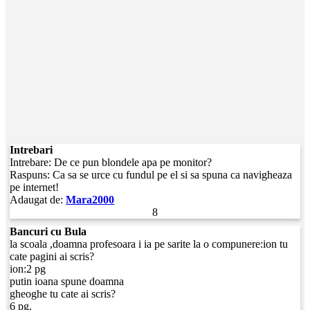
Intrebari
Intrebare: De ce pun blondele apa pe monitor?
Raspuns: Ca sa se urce cu fundul pe el si sa spuna ca navigheaza
pe internet!
Adaugat de:
Mara2000
8
Bancuri cu Bula
la scoala ,doamna profesoara i ia pe sarite la o compunere:ion tu
cate pagini ai scris?
ion:2 pg
putin ioana spune doamna
gheoghe tu cate ai scris?
6 pg.