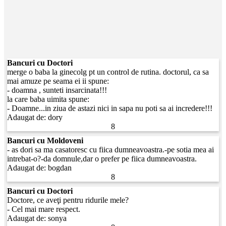
Bancuri cu Doctori
merge o baba la ginecolg pt un control de rutina. doctorul, ca sa
mai amuze pe seama ei ii spune:
- doamna , sunteti insarcinata!!!
la care baba uimita spune:
- Doamne...in ziua de astazi nici in sapa nu poti sa ai incredere!!!
Adaugat de:
dory
8
Bancuri cu Moldoveni
- as dori sa ma casatoresc cu fiica dumneavoastra.-pe sotia mea ai
intrebat-o?-da domnule,dar o prefer pe fiica dumneavoastra.
Adaugat de:
bogdan
8
Bancuri cu Doctori
Doctore, ce aveţi pentru ridurile mele?
- Cel mai mare respect.
Adaugat de:
sonya