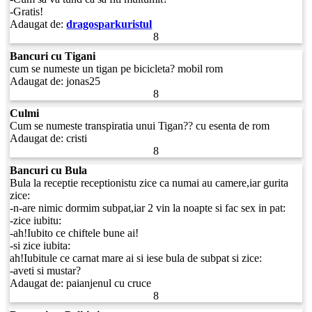
-Gratis!
Adaugat de:
dragosparkuristul
8
Bancuri cu Tigani
cum se numeste un tigan pe bicicleta? mobil rom
Adaugat de:
jonas25
8
Culmi
Cum se numeste transpiratia unui Tigan?? cu esenta de rom
Adaugat de:
cristi
8
Bancuri cu Bula
Bula la receptie receptionistu zice ca numai au camere,iar gurita
zice:
-n-are nimic dormim subpat,iar 2 vin la noapte si fac sex in pat:
-zice iubitu:
-ah!Iubito ce chiftele bune ai!
-si zice iubita:
ah!Iubitule ce carnat mare ai si iese bula de subpat si zice:
-aveti si mustar?
Adaugat de:
paianjenul cu cruce
8