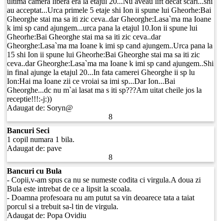
ultima camera libera era la etajul 20...Nu aveau lift decat scari...shi
au acceptat...Urca primele 5 etaje shi Ion ii spune lui Gheorhe:Bai
Gheorghe stai ma sa iti zic ceva..dar Gheorghe:Lasa`ma ma Ioane
k imi sp cand ajungem...urca pana la etajul 10.Ion ii spune lui
Gheorhe:Bai Gheorghe stai ma sa iti zic ceva..dar
Gheorghe:Lasa`ma ma Ioane k imi sp cand ajungem..Urca pana la
15 shi Ion ii spune lui Gheorhe:Bai Gheorghe stai ma sa iti zic
ceva..dar Gheorghe:Lasa`ma ma Ioane k imi sp cand ajungem..Shi
in final ajunge la etajul 20...In fata camerei Gheorghe ii sp lu
Ion:Hai ma Ioane zii ce vroiai sa imi sp...Dar Ion...Bai
Gheorghe...dc nu m`ai lasat ma s iti sp???Am uitat cheile jos la
receptie!!!:-j:))
Adaugat de:
Soryn@
8
Bancuri Seci
1 copil numara 1 bila.
Adaugat de:
pave
8
Bancuri cu Bula
- Copii,v-am spus ca nu se numeste codita ci virgula.A doua zi
Bula este intrebat de ce a lipsit la scoala.
- Doamna profesoara nu am putut sa vin deoarece tata a taiat
porcul si a trebuit sa-l tin de virgula.
Adaugat de:
Popa Ovidiu