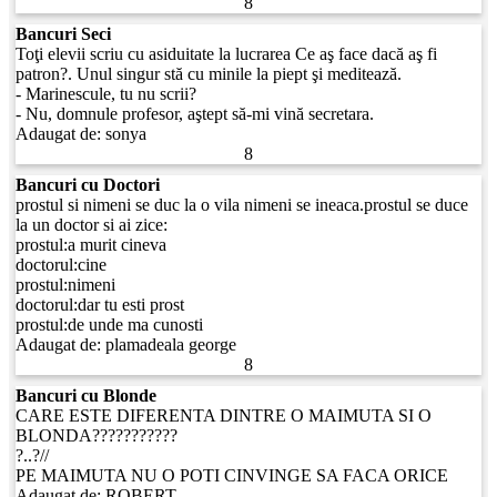
8
Bancuri Seci
Toţi elevii scriu cu asiduitate la lucrarea Ce aş face dacă aş fi
patron?. Unul singur stă cu minile la piept şi meditează.
- Marinescule, tu nu scrii?
- Nu, domnule profesor, aştept să-mi vină secretara.
Adaugat de:
sonya
8
Bancuri cu Doctori
prostul si nimeni se duc la o vila nimeni se ineaca.prostul se duce
la un doctor si ai zice:
prostul:a murit cineva
doctorul:cine
prostul:nimeni
doctorul:dar tu esti prost
prostul:de unde ma cunosti
Adaugat de:
plamadeala george
8
Bancuri cu Blonde
CARE ESTE DIFERENTA DINTRE O MAIMUTA SI O
BLONDA???????????
?..?//
PE MAIMUTA NU O POTI CINVINGE SA FACA ORICE
Adaugat de:
ROBERT