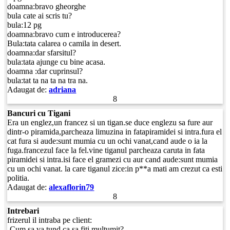
doamna:bravo gheorghe
bula cate ai scris tu?
bula:12 pg
doamna:bravo cum e introducerea?
Bula:tata calarea o camila in desert.
doamna:dar sfarsitul?
bula:tata ajunge cu bine acasa.
doamna :dar cuprinsul?
bula:tat ta na ta na tra na.
Adaugat de:
adriana
8
Bancuri cu Tigani
Era un englez,un francez si un tigan.se duce englezu sa fure aur
dintr-o piramida,parcheaza limuzina in fatapiramidei si intra.fura el
cat fura si aude:sunt mumia cu un ochi vanat,cand aude o ia la
fuga.francezul face la fel.vine tiganul parcheaza caruta in fata
piramidei si intra.isi face el gramezi cu aur cand aude:sunt mumia
cu un ochi vanat. la care tiganul zice:in p**a mati am crezut ca esti
politia.
Adaugat de:
alexaflorin79
8
Intrebari
frizerul il intraba pe client:
-Cum sa va tund ca sa fiti multumit?