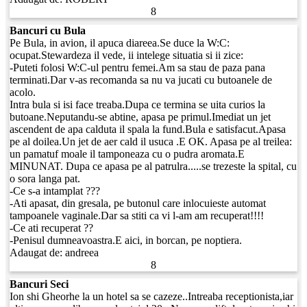
8
Bancuri cu Bula
Pe Bula, in avion, il apuca diareea.Se duce la W:C:
ocupat.Stewardeza il vede, ii intelege situatia si ii zice:
-Puteti folosi W:C-ul pentru femei.Am sa stau de paza pana
terminati.Dar v-as recomanda sa nu va jucati cu butoanele de
acolo.
Intra bula si isi face treaba.Dupa ce termina se uita curios la
butoane.Neputandu-se abtine, apasa pe primul.Imediat un jet
ascendent de apa calduta il spala la fund.Bula e satisfacut.Apasa
pe al doilea.Un jet de aer cald il usuca .E OK. Apasa pe al treilea:
un pamatuf moale il tamponeaza cu o pudra aromata.E
MINUNAT. Dupa ce apasa pe al patrulra.....se trezeste la spital, cu
o sora langa pat.
-Ce s-a intamplat ???
-Ati apasat, din gresala, pe butonul care inlocuieste automat
tampoanele vaginale.Dar sa stiti ca vi l-am am recuperat!!!!
-Ce ati recuperat ??
-Penisul dumneavoastra.E aici, in borcan, pe noptiera.
Adaugat de:
andreea
8
Bancuri Seci
Ion shi Gheorhe la un hotel sa se cazeze..Intreaba receptionista,iar