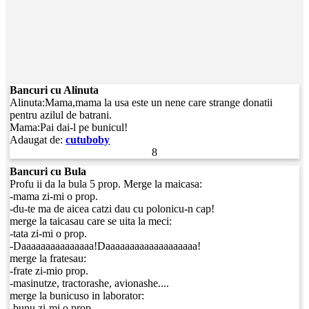
Bancuri cu Alinuta
Alinuta:Mama,mama la usa este un nene care strange donatii
pentru azilul de batrani.
Mama:Pai dai-l pe bunicul!
Adaugat de:
cutuboby
8
Bancuri cu Bula
Profu ii da la bula 5 prop. Merge la maicasa:
-mama zi-mi o prop.
-du-te ma de aicea catzi dau cu polonicu-n cap!
merge la taicasau care se uita la meci:
-tata zi-mi o prop.
-Daaaaaaaaaaaaaaa!Daaaaaaaaaaaaaaaaaaa!
merge la fratesau:
-frate zi-mio prop.
-masinutze, tractorashe, avionashe....
merge la bunicuso in laborator:
-bunu zi-mi o prop.