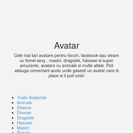
Avatar
Cele mai tari
avatare pentru forum, facebook sau steam
cu femei sexy , masini, dragoste, haioase si super
amuzante, avatare cu animale si multe altele. Poti
adauga comentarii acolo unde gasesti un avatar care iti
place si il poti vota!
Toate Avatarele
Animale
Desene
Diverse
Dragoste
Haioase
Masini
Peisaje