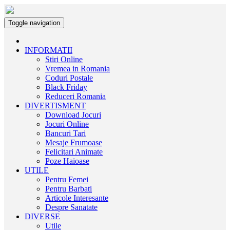
Toggle navigation
INFORMATII
Stiri Online
Vremea in Romania
Coduri Postale
Black Friday
Reduceri Romania
DIVERTISMENT
Download Jocuri
Jocuri Online
Bancuri Tari
Mesaje Frumoase
Felicitari Animate
Poze Haioase
UTILE
Pentru Femei
Pentru Barbati
Articole Interesante
Despre Sanatate
DIVERSE
Utile