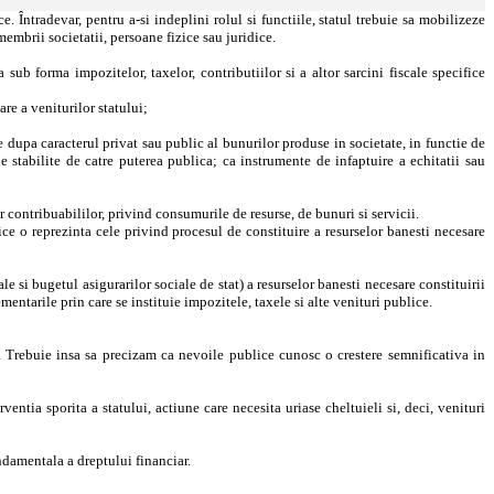
e. Întradevar, pentru a-si indeplini rolul si functiile, statul trebuie sa mobilizeze
 membrii societatii, persoane fizice sau juridice.
a sub forma impozitelor, taxelor, contributiilor si a altor sarcini fiscale specifice
re a veniturilor statului;
e dupa caracterul privat sau public al bunurilor produse in societate, in functie de
e stabilite de catre puterea publica; ca instrumente de infaptuire a echitatii sau
 contribuabililor, privind consumurile de resurse, de bunuri si servicii.
e o reprezinta cele privind procesul de constituire a resurselor banesti necesare
 si bugetul asigurarilor sociale de stat) a resurselor banesti necesare constituirii
mentarile prin care se instituie impozitele, taxele si alte venituri publice.
ce. Trebuie insa sa precizam ca nevoile publice cunosc o crestere semnificativa in
tia sporita a statului, actiune care necesita uriase cheltuieli si, deci, venituri
ndamentala a dreptului financiar.