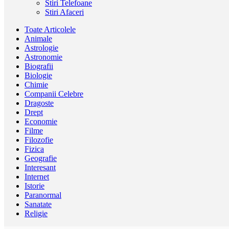
Stiri Telefoane
Stiri Afaceri
Toate Articolele
Animale
Astrologie
Astronomie
Biografii
Biologie
Chimie
Companii Celebre
Dragoste
Drept
Economie
Filme
Filozofie
Fizica
Geografie
Interesant
Internet
Istorie
Paranormal
Sanatate
Religie