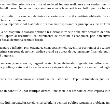
cerea nevoilor colective ale oricarei societati impune realizarea unor venituri public
eltuieli banesti.În consecinta, statul procedeaza la repartitia sarcinilor publice intre
si juridic prin care se infaptuieste aceasta repartitie il constituie obligatia fiscal
 etape istorice in parte.
ata ca impozitele pot fi abordate din mai multe ipostaze: ca principala sursa de forma
la de infaptuire a alocarii optime a resurselor intre cele doua mari sectoare, definit
tul optim al fiscalitatii; ca instrumente de orientare a economiei, prin obiectivel
an fiscal, denumita echitate fiscala;
uentare a inflatiei, prin orientarea comportamentelor agentilor economici si a tuturor
prima categorie de norme juridice avand ca obiect de reglementare finantele public
i bugetare.
m sunt, spre exemplu, bugetul de stat, bugetele locale, bugetele fondurilor speciale
lor publice, centrale si locale. În aceasta categorie de norme juridice se cuprind regle
rece a fost tratata sumar in cadrul analizei istoricului Dreptului finantelor publi
n conditiile unor multiple dezechilibre sociale si economice care implica interven
studiul impozitelor, taxelor si al celorlalte venituri publice reprezinta problema fu