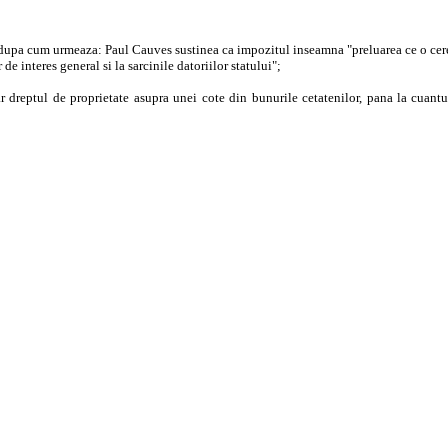
e, dupa cum urmeaza: Paul Cauves sustinea ca impozitul inseamna "preluarea ce o cere
de interes general si la sarcinile datoriilor statului";
r dreptul de proprietate asupra unei cote din bunurile cetatenilor, pana la cuantu