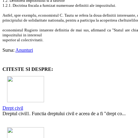
1.2. Definirea impozitului si a taxelor
1.2.1. Doctrina fiscala a furnizat numeroase definitii ale impozitului.
Astfel, spre exemplu, economistul C. Tautu se refera la doua definitii interesant
principiului de solidaritate nationala, pentru a participa la acoperirea cheltuielilor 
economistul Rugiero intareste definitia de mai sus, afirmand ca "Statul are chia
impozitului in interesul
superior al colectivitatii.
Sursa:
Anunturi
CITESTE SI DESPRE:
Drept civil
Dreptul civil1. Functia dreptului civil e aceea de a fi "drept co...