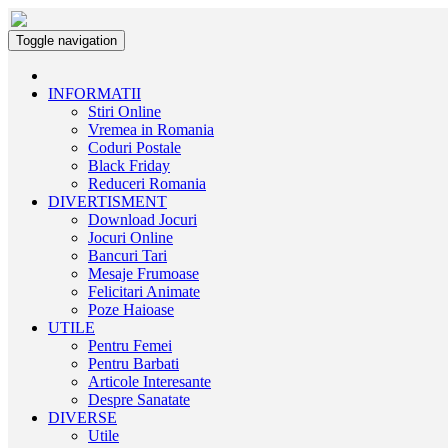
Toggle navigation
INFORMATII
Stiri Online
Vremea in Romania
Coduri Postale
Black Friday
Reduceri Romania
DIVERTISMENT
Download Jocuri
Jocuri Online
Bancuri Tari
Mesaje Frumoase
Felicitari Animate
Poze Haioase
UTILE
Pentru Femei
Pentru Barbati
Articole Interesante
Despre Sanatate
DIVERSE
Utile