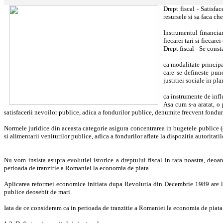
Drept fiscal - Satisfa
resursele si sa faca ch
Instrumentul financiar 
fiecarei tari si fiecarei
Drept fiscal - Se const
ca modalitate principa
care se defineste punc
justitiei sociale in pl
ca instrumente de infl
Asa cum s-a aratat, o 
satisfacerii nevoilor publice, adica a fondurilor publice, denumite frecvent fondur
Normele juridice din aceasta categorie asigura concentrarea in bugetele publice (cu
si alimentarii veniturilor publice, adica a fondurilor aflate la dispozitia autoritati
Nu vom insista asupra evolutiei istorice a dreptului fiscal in tara noastra, deoa
perioada de tranzitie a Romaniei la economia de piata.
Aplicarea reformei economice initiata dupa Revolutia din Decembrie 1989 are loc i
publice deosebit de mari.
Iata de ce consideram ca in perioada de tranzitie a Romaniei la economia de piata 